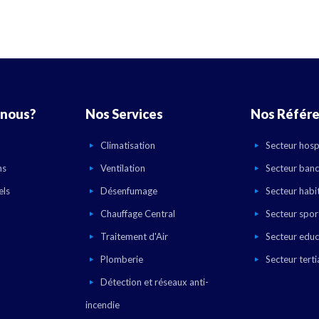
nous?
Nos Services
Nos Référ
Climatisation
Secteur hospi
ns
Ventilation
Secteur banc
els
Désenfumage
Secteur habi
Chauffage Central
Secteur sport
Traitement d'Air
Secteur educ
Plomberie
Secteur terti
Détection et réseaux anti-
incendie