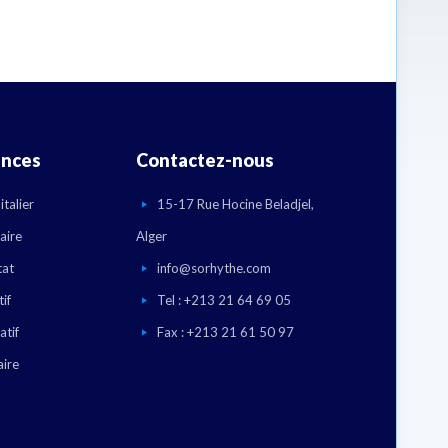
ences
Contactez-nous
talier
15-17 Rue Hocine Beladjel,
aire
Alger
tat
info@sorhythe.com
if
Tel : +213 21 64 69 05
atif
Fax : +213 21 61 50 97
aire