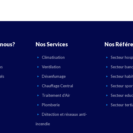
nous?
Nos Services
Nos Référ
Climatisation
Secteur hospi
ns
Ventilation
Secteur banc
els
Désenfumage
Secteur habi
Chauffage Central
Secteur sport
Traitement d'Air
Secteur educ
Plomberie
Secteur terti
Détection et réseaux anti-
incendie