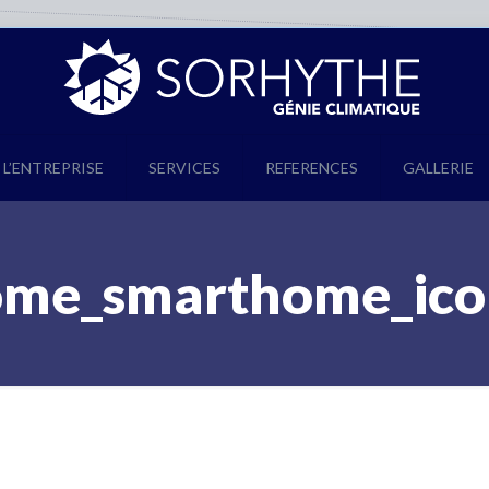
L’ENTREPRISE
SERVICES
REFERENCES
GALLERIE
me_smarthome_ico