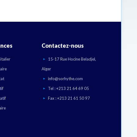
ences
Contactez-nous
talier
15-17 Rue Hocine Beladjel,
aire
Alger
tat
info@sorhythe.com
if
Tel : +213 21 64 69 05
atif
Fax : +213 21 61 50 97
aire