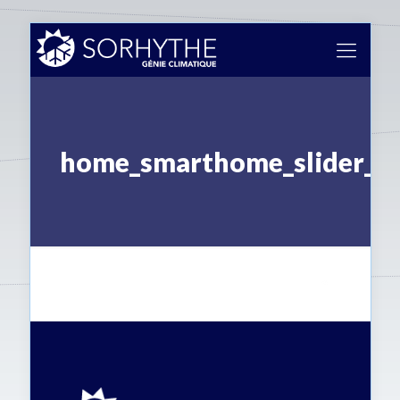
home_smarthome_slider_p