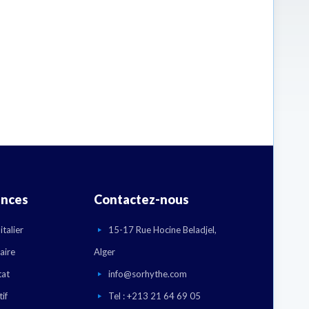
ences
Contactez-nous
talier
15-17 Rue Hocine Beladjel,
aire
Alger
tat
info@sorhythe.com
if
Tel : +213 21 64 69 05