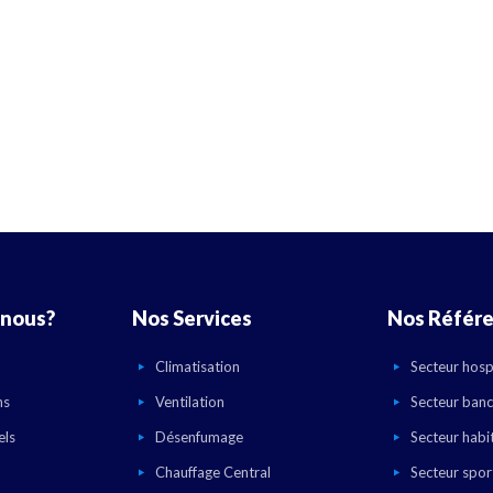
nous?
Nos Services
Nos Référ
Climatisation
Secteur hospi
ns
Ventilation
Secteur banc
els
Désenfumage
Secteur habi
Chauffage Central
Secteur sport