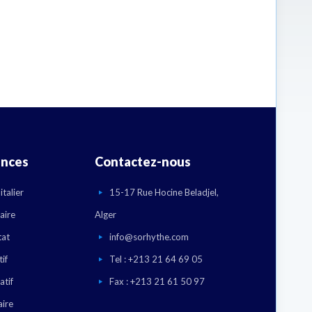
ences
Contactez-nous
talier
15-17 Rue Hocine Beladjel,
aire
Alger
tat
info@sorhythe.com
if
Tel : +213 21 64 69 05
atif
Fax : +213 21 61 50 97
aire