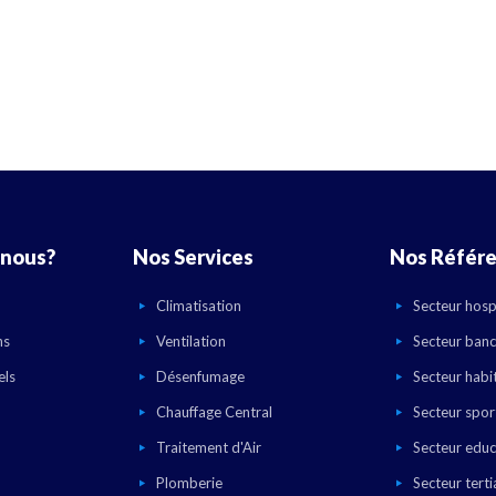
nous?
Nos Services
Nos Référ
Climatisation
Secteur hospi
ns
Ventilation
Secteur banc
els
Désenfumage
Secteur habi
Chauffage Central
Secteur sport
Traitement d'Air
Secteur educ
Plomberie
Secteur terti